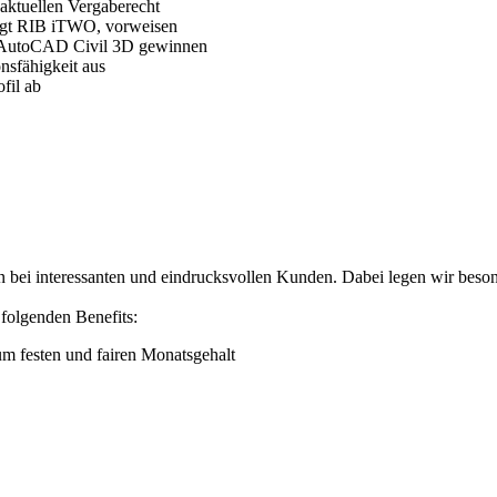
ktuellen Vergaberecht
ugt RIB iTWO, vorweisen
re AutoCAD Civil 3D gewinnen
onsfähigkeit aus
fil ab
ion bei interessanten und eindrucksvollen Kunden. Dabei legen wir bes
folgenden Benefits:
m festen und fairen Monatsgehalt