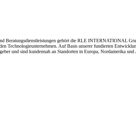
e- und Beratungs­dienstleistungen gehört die RLE INTERNATIONAL Grup
enden Technologie­unter­nehmen. Auf Basis unserer fundierten Entwickl
raggeber und sind kundennah an Standorten in Europa, Nordamerika und 