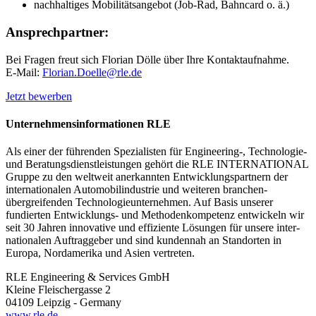
nachhaltiges Mobilitätsangebot (Job-Rad, Bahncard o. ä.)
Ansprechpartner:
Bei Fragen freut sich Florian Dölle über Ihre Kontaktaufnahme.
E-Mail:
Florian.Doelle@rle.de
Jetzt bewerben
Unternehmensinformationen RLE
Als einer der führenden Spezialisten für Engineering-, Technologie-
und Beratungs­dienstleistungen gehört die RLE INTERNATIONAL
Gruppe zu den weltweit anerkannten Entwicklungs­partnern der
internationalen Automobil­industrie und weiteren branchen­
übergreifenden Technologie­unter­nehmen. Auf Basis unserer
fundierten Entwicklungs- und Methoden­kompetenz entwickeln wir
seit 30 Jahren innovative und effiziente Lösungen für unsere inter­
nationalen Auftraggeber und sind kundennah an Standorten in
Europa, Nordamerika und Asien vertreten.
RLE Engineering & Services GmbH
Kleine Fleischergasse 2
04109 Leipzig - Germany
www.rle.de